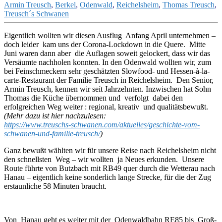
Armin Treusch
,
Berkel
,
Odenwald
,
Reichelsheim
,
Thomas Treusch
,
Treusch´s Schwanen
Eigentlich wollten wir diesen Ausflug Anfang April unternehmen –
doch leider kam uns der Corona-Lockdown in die Quere. Mitte
Juni waren dann aber die Auflagen soweit gelockert, dass wir das
Versäumte nachholen konnten. In den Odenwald wollten wir, zum
bei Feinschmeckern sehr geschätzten Slowfood- und Hessen-à-la-
carte-Restaurant der Familie Treusch in Reichelsheim. Den Senior,
Armin Treusch, kennen wir seít Jahrzehnten. Inzwischen hat Sohn
Thomas die Küche übernommen und verfolgt dabei den
erfolgreichen Weg weiter : regional, kreativ und qualitätsbewußt.
(Mehr dazu ist hier nachzulesen:
https://www.treuschs-schwanen.com/aktuelles/geschichte-vom-
schwanen-und-familie-treusch/
)
Ganz bewußt wählten wir für unsere Reise nach Reichelsheim nicht
den schnellsten Weg – wir wollten ja Neues erkunden. Unsere
Route führte von Butzbach mit RB49 quer durch die Wetterau nach
Hanau – eigentlich keine sonderlich lange Strecke, für die der Zug
erstaunliche 58 Minuten braucht.
Von Hanau geht es weiter mit der Odenwaldbahn RE85 bis Groß-