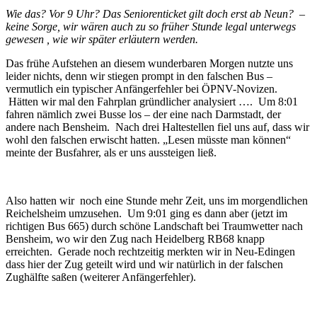
Wie das? Vor 9 Uhr? Das Seniorenticket gilt doch erst ab Neun? –
keine Sorge, wir wären auch zu so früher Stunde legal unterwegs
gewesen , wie wir später erläutern werden.
Das frühe Aufstehen an diesem wunderbaren Morgen nutzte uns
leider nichts, denn wir stiegen prompt in den falschen Bus –
vermutlich ein typischer Anfängerfehler bei ÖPNV-Novizen.
Hätten wir mal den Fahrplan gründlicher analysiert …. Um 8:01
fahren nämlich zwei Busse los – der eine nach Darmstadt, der
andere nach Bensheim. Nach drei Haltestellen fiel uns auf, dass wir
wohl den falschen erwischt hatten. „Lesen müsste man können“
meinte der Busfahrer, als er uns aussteigen ließ.
Also hatten wir noch eine Stunde mehr Zeit, uns im morgendlichen
Reichelsheim umzusehen. Um 9:01 ging es dann aber (jetzt im
richtigen Bus 665) durch schöne Landschaft bei Traumwetter nach
Bensheim, wo wir den Zug nach Heidelberg RB68 knapp
erreichten. Gerade noch rechtzeitig merkten wir in Neu-Edingen
dass hier der Zug geteilt wird und wir natürlich in der falschen
Zughälfte saßen (weiterer Anfängerfehler).