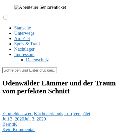
Zum
Inhalt
springen
Expeditionen kreuz und quer durch´s Hessenland
Abenteuer Seniorenticket
Startseite
Unterwegs
Am Ziel
Speis & Trank
Nachtlager
Impressum
Datenschutz
Suchen
nach:
Odenwälder Lämmer und der Traum
vom perfekten Schnitt
Empfehlenswert
Küchenerlebnis
Lob
Verspätet
Juli 3, 2020
Juli 3, 2020
BerndK
Kein Kommentar