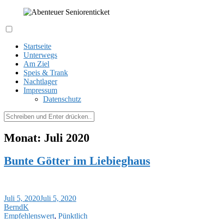
Zum
Inhalt
springen
Expeditionen kreuz und quer durch´s Hessenland
Abenteuer Seniorenticket
Startseite
Unterwegs
Am Ziel
Speis & Trank
Nachtlager
Impressum
Datenschutz
Suchen
nach:
Monat:
Juli 2020
Bunte Götter im Liebieghaus
Juli 5, 2020
Juli 5, 2020
BerndK
Empfehlenswert
,
Pünktlich