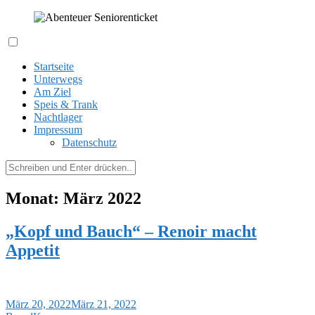
Zum
Inhalt
springen
Expeditionen kreuz und quer durch´s Hessenland
Abenteuer Seniorenticket
Startseite
Unterwegs
Am Ziel
Speis & Trank
Nachtlager
Impressum
Datenschutz
Suchen
nach:
Monat:
März 2022
„Kopf und Bauch“ – Renoir macht
Appetit
März 20, 2022
März 21, 2022