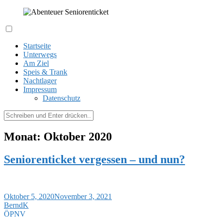
Zum
Inhalt
springen
Expeditionen kreuz und quer durch´s Hessenland
Abenteuer Seniorenticket
Startseite
Unterwegs
Am Ziel
Speis & Trank
Nachtlager
Impressum
Datenschutz
Suchen
nach:
Monat:
Oktober 2020
Seniorenticket vergessen – und nun?
Oktober 5, 2020
November 3, 2021
BerndK
ÖPNV