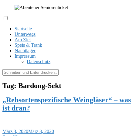
Zum
Inhalt
springen
Expeditionen kreuz und quer durch´s Hessenland
Abenteuer Seniorenticket
Startseite
Unterwegs
Am Ziel
Speis & Trank
Nachtlager
Impressum
Datenschutz
Suchen
nach:
Tag: Bardong-Sekt
„Rebsortenspezifische Weingläser“ – was
ist dran?
März 3, 2020
März 3, 2020